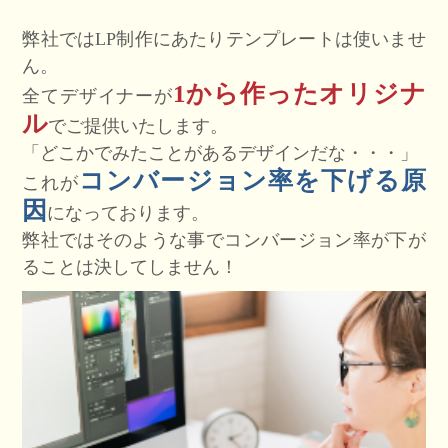
弊社ではLP制作にあたりテンプレートは使いませ
ん。
1から作ったオリジナ
全てデザイナーが
ル
でご提供いたします。
「どこかでみたことがあるデザインだな・・・」
コンバージョン率を下げる原
これが
因
になっております。
弊社ではそのような事でコンバージョン率が下が
ることは決してしません！