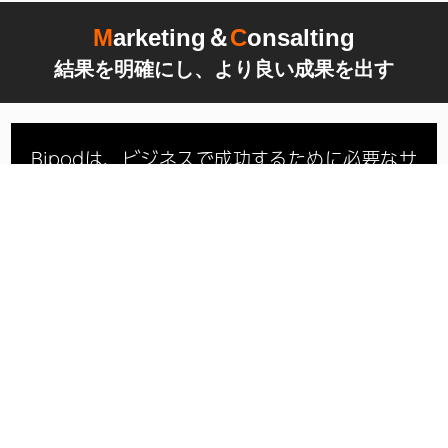
M
arketing＆
C
onsalting
結果を明確にし、より良い成果を出す
Bipodは、ビジネスで成功するために必要なサ
ービスを「ワンストップ」「ワンチーム」で提
供する会社です。
「迅速なレスポンス」と「高いクオリティー」
を提供し、ユーザーに「満足体験」を与え、
「成果の出る」Webサイト構築を実現しま
す。 ご要望に合わせたオーダーメイドのマーケ
ティング戦略を提案し、
最大成果が出るための
「ワークフロー」を制作してまいります。
また、作業を進める中で社内の様々な問題が顕