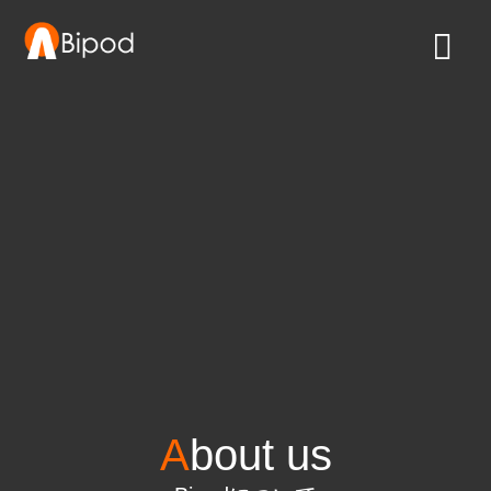
A
bout us