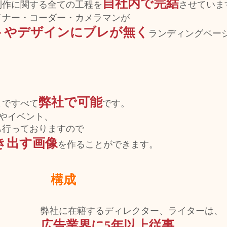
自社内で完結
制作に関する全ての工程を
させていま
イナー・コーダー・カメラマンが
トやデザインにブレが無く
ランディングペー
弊社で可能
まですべて
です。
beやイベント、
も行っておりますので
き出す画像
を作ることができます。
構成
弊社に在籍するディレクター、ライターは、
広告業界に5年以上従事